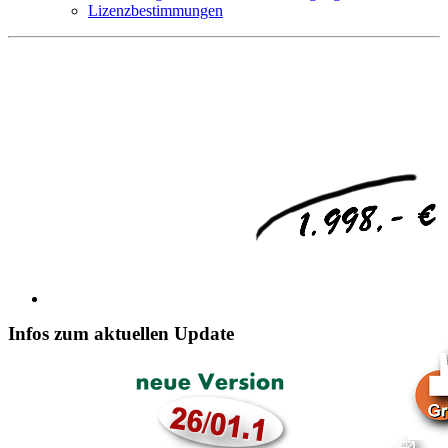
Lizenzbestimmungen
Infos zum aktuellen Update
·
über
180 Programme
im Gesamtpaket
,
·
30 Tage volles
Rückgaberecht
,
·
kostenloser Support
per Email
,
·
keine versteckten Kosten,
·
alles nach
Eurocode
...