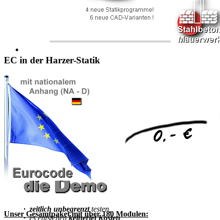
jetzt bestellen!
EC in der Harzer-Statik
·
Windows
8, 8.1,
·
Windows
10
·
Windows
11
·
zeitlich unbegrenzt
testen,
Unser Gesamtpaket
mit über 180 Modulen:
·
es entstehen
keinerlei Kosten
,