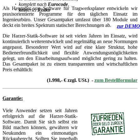
·
komplett nach
Eurocode
,
Als Hersteller von Software für Tragwerksplaner entwickeln wir
·
kein
erlei
Risiko
praxisorientierte Programme für den täglichen Einsatz im
Ingenieurbüro. Unser Gesamtpaket umfasst über 180 Module und
deckt ein breites Spektrum statischer Berechnungen ab.
zur DEMO
Die Harzer-Statik-Software ist seit vielen Jahren im Einsatz, wird
kontinuierlich weiterentwickelt und regelmäßig an neue Normungen
angepasst. Besonderer Wert wird auf eine klare Struktur, hohe
Bedienerfreundlichkeit und flexible Anwendungsmöglichkeiten
gelegt, um den Einarbeitungsaufwand möglichst gering zu halten.
Das Gesamtpaket ist zu einem transparenten und wirtschaftlichen
Preis erhältlich:
(1.998,- € zzgl. USt.)
-
zum Bestellformular
Garantie:
Viele Anwender setzen seit Jahren
erfolgreich auf die Harzer-Statik-
Software. Damit Sie sich selbst ein
Bild machen können, gewähren wir
Neukunden ein einmonatiges
Rückgaberecht. Sollten Sie innerhalb