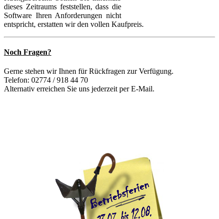
dieses Zeitraums feststellen, dass die
Software Ihren Anforderungen nicht
entspricht, erstatten wir den vollen Kaufpreis.
Noch Fragen?
Gerne stehen wir Ihnen für Rückfragen zur Verfügung.
Telefon: 02774 / 918 44 70
Alternativ erreichen Sie uns jederzeit per E-Mail.
Im Zuge der Eurocode-Umstellung findet bei den Softwareriesen ein reger Wechsel
statt. Kunden von Frilo wechseln nach mb csi nemetschek dlubal scia und natürlich
auch umgekehrt. Informieren auch Sie sich über die Vielfalt der am Markt erhältlichen
Produkte und entscheiden Sie sich dann für das für Ihr Büro passende Produkt. Viel
Erfolg dabei!