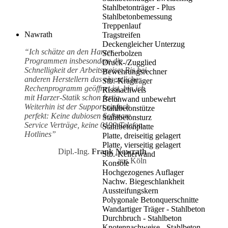
Stahlbetonträger - Plus
Stahlbetonbemessung
Treppenlauf
Nawrath
Tragstreifen
Deckengleicher Unterzug
“Ich schätze an den Harzer
Scherbolzen
Programmen insbesondere die
Druck-/Zugglied
Schnelligkeit der Arbeitsweise. Bis bei
Bewehrungsrechner
anderen Herstellern das eigentliche
Stb.-Kragträger
Rechenprogramm geöffnet ist, bin ich
Rissnachweis
mit Harzer-Statik schon fertig.
Betonwand unbewehrt
Weiterhin ist der Support einfach
Stahlbetonstütze
perfekt: Keine dubiosen Software
Stahlbetonsturz
Service Verträge, keine 0190-Telefon-
Stahlbetonplatte
Hotlines”
Platte, dreiseitig gelagert
Platte, vierseitig gelagert
Dipl.-Ing.
Frank Nawrath
Stb.-Kellerwand
aus Köln
Konsole
Hochgezogenes Auflager
Nachw. Biegeschlankheit
Aussteifungskern
Polygonale Betonquerschnitte
Wandartiger Träger - Stahlbeton
Durchbruch - Stahlbeton
Knotennachweise - Stahlbeton