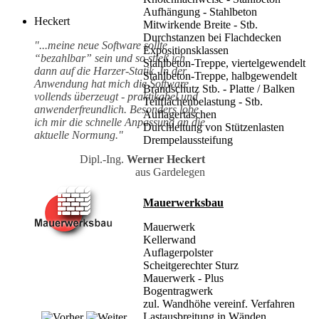
Aufhängung - Stahlbeton
Heckert
Mitwirkende Breite - Stb.
Durchstanzen bei Flachdecken
"...meine neue Software sollte
Expositionsklassen
“bezahlbar” sein und so stieß ich
Stahlbeton-Treppe, viertelgewendelt
dann auf die Harzer-Statik. In der
Stahlbeton-Treppe, halbgewendelt
Anwendung hat mich die Software
Brandschutz Stb. - Platte / Balken
vollends überzeugt - praktikabel und
Teilflächenbelastung - Stb.
anwenderfreundlich. Besonders lobe
Auflagertaschen
ich mir die schnelle Anpassung an die
Durchleitung von Stützenlasten
aktuelle Normung."
Drempelaussteifung
Dipl.-Ing.
Werner Heckert
aus Gardelegen
Mauerwerksbau
Mauerwerk
Kellerwand
Auflagerpolster
Scheitgerechter Sturz
Mauerwerk - Plus
Bogentragwerk
zul. Wandhöhe vereinf. Verfahren
Lastausbreitung in Wänden