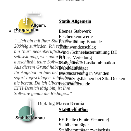
Statik Allgemein
Dronia
Ebenes Stabwerk
Flächenkennwerte
“...Ich bin mit Ihrer Statiksoftware
Lastermittlung Bauteile
200%ig zufrieden. Ich selbst
Trennwandzuschlag
bin "nur" nebenberuflich
Wind-/Schneelastermittlung DE
selbstständig, was natürlich
H-Last Verteilung
ausschließt, teure Software zu kaufen.
Maßgebende Lastkombination
Aus diesem Grund habe ich damals
Durchlaufträger
Ihr Angebot im Internet gefunden und
Lastausbreitung in Wänden
sofort zugeschlagen. Ich habe es
Lasteinzugsflächen bei Stb.-Decken
nie bereut. Da ich Überwiegend im
Lastresultierende
EFH-Bereich tätig bin, ist Ihre
Software genau die Richtige...”
Dipl.-Ing
Marco Dronia
aus Jübek
Stahlbetonbau
FE-Platte (Finite Elemente)
Stahlbetonträger
Stahlbetonträger zweiachsig