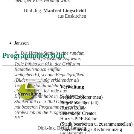
niedriger Preis verlangt wird."
Dipl.-Ing.
Manfred Lingscheidt
aus Euskirchen
Janssen
“...Die Harzer-Statik ist eine rundum
Programmübersicht
sehr gute und praxisnahe Software.
Tolle Infoboxen (d.h. der Griff zum
Bautabellenbuch entfällt
weitgehend!), schöne Begleitgrafiken
(Bilder sind häufig erklärender als
Text) und Standarddetails sind
Verwaltung
eingearbeitet... Ich rede aus
Erfahrung und habe in 15 Jahren als
Projekt-Explorer (neu)
Statiker mit ca. 3.000 Objekten selten
Projektmanager (alt)
mit besseren Programmen gearbeitet.
Harzer Editor
Großes lob an die Programmierer
Seitenkopf-Creator
!!!!”
Harzer-PDF-Editor
(Statik bearbeiten u. zusammenstellen)
Dipl.-Ing.
Detlef Janssen
Datensicherung / Rechnerumzug
aus Berumbur