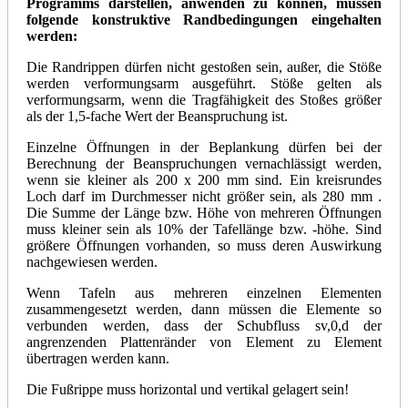
Programms
darstellen, anwenden zu können, müssen
folgende konstruktive Randbedingungen eingehalten
werden:
Die Randrippen dürfen nicht gestoßen sein, außer, die Stöße
werden verformungsarm ausgeführt. Stöße gelten als
verformungsarm, wenn die Tragfähigkeit des Stoßes größer
als der 1,5-fache Wert der Beanspruchung ist.
Einzelne Öffnungen in der Beplankung dürfen bei der
Berechnung der Beanspruchungen vernachlässigt werden,
wenn sie kleiner als 200 x 200 mm sind. Ein kreisrundes
Loch darf im Durchmesser nicht größer sein, als 280 mm .
Die Summe der Länge bzw. Höhe von mehreren Öffnungen
muss kleiner sein als 10% der Tafellänge bzw. -höhe. Sind
größere Öffnungen vorhanden, so muss deren Auswirkung
nachgewiesen werden.
Wenn Tafeln aus mehreren einzelnen Elementen
zusammengesetzt werden, dann müssen die Elemente so
verbunden werden, dass der Schubfluss sv,0,d der
angrenzenden Plattenränder von Element zu Element
übertragen werden kann.
Die Fußrippe muss horizontal und vertikal gelagert sein!