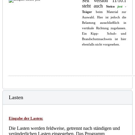
Seit Version 11/10.1
steht auch
Steico
jost
-
Träger
beim Material zur
Auswahl. Hier ist jedoch die
Belastung ausschließlich in
vertikale Richtung zugelassen.
Ein Kipp- Schub- und
Brandschutznachweis ist hier
ebenfalls nicht vorgesehen.
Lasten
Eingabe der Lasten
:
Die Lasten werden feldweise, getrennt nach ständigen und
veränderlichen Lasten eingegeben. Das Programm