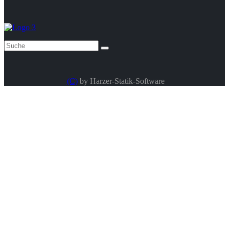
vorhanden ist. Der Nutzer kann zudem den Beiwert kc,90 wählen
(standardmäßig ist dieser Wert auf 1,00 gesetzt)
Knicknachweis:
Nach Eingabe der Knicklängenbeiwerte, getrennt
nach den Dachseiten und feldweise, wird ein
(C)
by Harzer-Statik-Software
Knicknachweise geführt. Das Programm
unterscheidet Knicken um die X- bzw. Y-Achse.
Kippnachweis:
Im Allgemeinen ist ein Kippnachweis nicht notwendig, da die
Konstruktion durch Dachlatten bzw. Verschalung gegen Kippen
gehalten ist. Durch Eingabe der max. Kipplängen getrennt nach den
Dachseiten, kann dieser Nachweis jedoch zusätzlich geführt
werden.
Brandschutz: