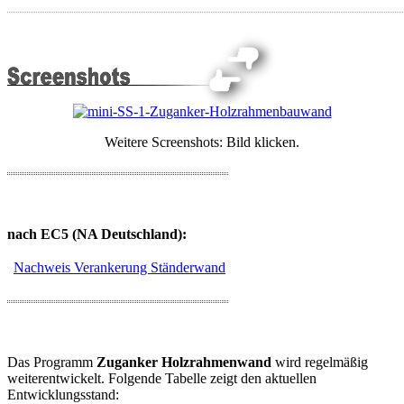
Nachweis der Biegespannungen aus Biegung + Normalkraft
Nachweis der Querkraft
Nachweis der Durchbiegungen
Nachweis der Sogspitzen im Eck-/Randbereich (wahlweise)
Nachweis der Auflagerpressung
ggf. Kippnachweis
Bei den Spannungs - und Durchbiegungsnachweisen werden die
Ausnutzungsgrade eta ermittelt, welche stets kleiner oder gleich 1,00
Weitere Screenshots: Bild klicken.
sein müssen.
Nachweis Durchbiegungen
:
nach EC5 (NA Deutschland):
Beim Nachweis
der
Nachweis Verankerung Ständerwand
Durchbiegungen
werden die
Durchbiegungen
für die quasi-
ständige und die
seltene
Das Programm
Zuganker Holzrahmenwand
wird regelmäßig
weiterentwickelt. Folgende Tabelle zeigt den aktuellen
Entwicklungsstand: