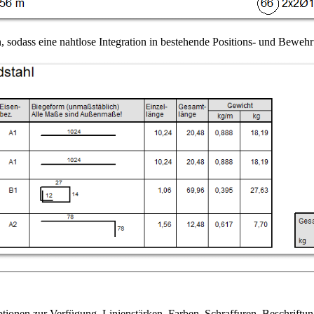
dass eine nahtlose Integration in bestehende Positions- und Bewehr
tionen zur Verfügung. Linienstärken, Farben, Schraffuren, Beschriftu