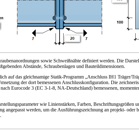
Schraubenanordnungen sowie Schweißnähte definiert werden. Die Darste
 maßgebenden Abstände, Schraubenlagen und Bauteildimensionen.
altlich auf das gleichnamige Statik-Programm „Anschluss IH1 Träger/Tr
 Umsetzung der dort bemessenen Anschlusskonfiguration. Die zeichneris
ner nach Eurocode 3 (EC 3-1-8, NA-Deutschland) bemessenen, momente
rstellungsparameter wie Linienstärken, Farben, Beschriftungsgrößen u
ng angepasst werden, um die Ausführungszeichnung an projekt- oder b
.