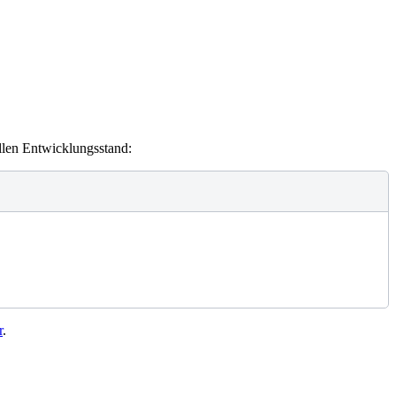
llen Entwicklungsstand:
r
.