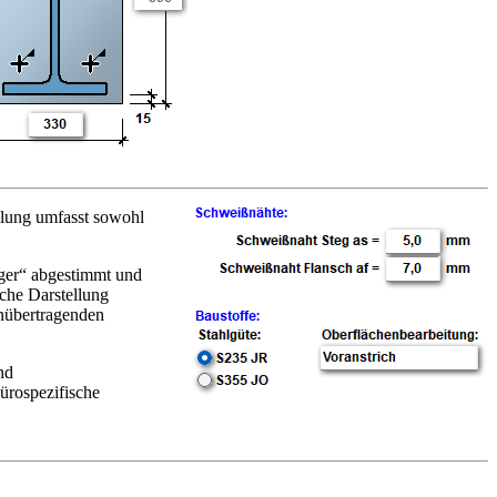
llung umfasst sowohl
äger“ abgestimmt und
che Darstellung
nübertragenden
nd
ürospezifische