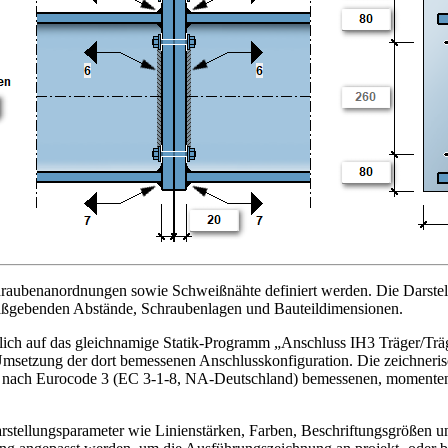
Schraubenanordnungen sowie Schweißnähte definiert werden. Die Darste
 maßgebenden Abstände, Schraubenlagen und Bauteildimensionen.
altlich auf das gleichnamige Statik-Programm „Anschluss IH3 Träger/Tr
 Umsetzung der dort bemessenen Anschlusskonfiguration. Die zeichneris
ner nach Eurocode 3 (EC 3-1-8, NA-Deutschland) bemessenen, momente
rstellungsparameter wie Linienstärken, Farben, Beschriftungsgrößen u