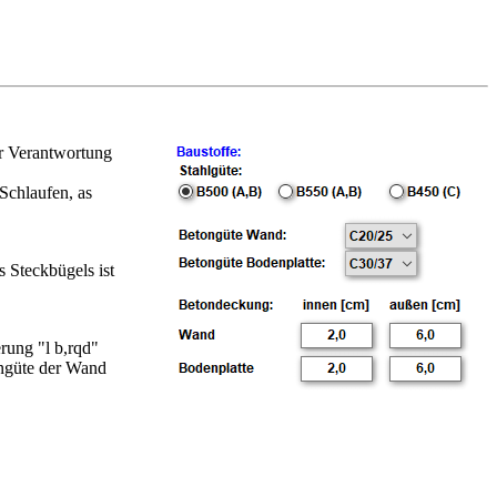
er Verantwortung
Schlaufen, as
 Steckbügels ist
rung "l b,rqd"
ongüte der Wand