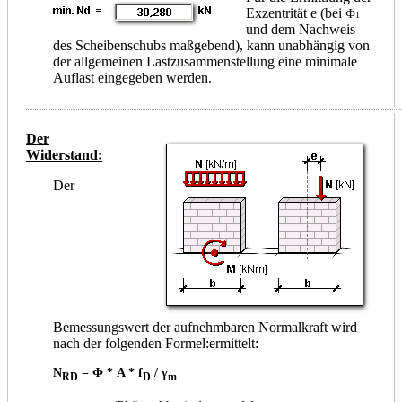
Exzentrität e (bei
Ф
1
und dem Nachweis
des Scheibenschubs maßgebend), kann unabhängig von
der allgemeinen Lastzusammenstellung eine minimale
Auflast eingegeben werden.
Der
Widerstand:
Der
Bemessungswert der aufnehmbaren Normalkraft wird
nach der folgenden Formel:ermittelt:
N
= Ф * A * f
/ γ
RD
D
m