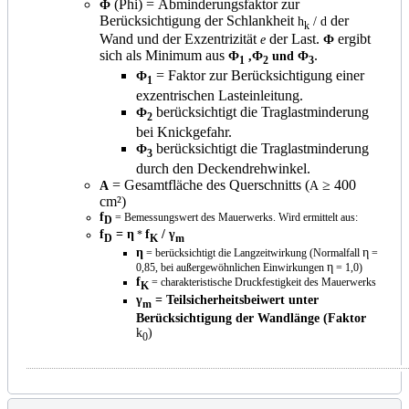
(Phi) = Abminderungsfaktor zur
Ф
Berücksichtigung der Schlankheit
der
h
/ d
k
Wand und der Exzentrizität
der Last.
ergibt
e
Ф
sich als Minimum aus
.
Ф
,Ф
und Ф
1
2
3
= Faktor zur Berücksichtigung einer
Ф
1
exzentrischen Lasteinleitung.
berücksichtigt die Traglastminderung
Ф
2
bei Knickgefahr.
berücksichtigt die Traglastminderung
Ф
3
durch den Deckendrehwinkel.
= Gesamtfläche des Querschnitts (
≥ 400
A
A
cm²)
f
= Bemessungswert des Mauerwerks. Wird ermittelt aus:
D
f
= η
f
/ γ
*
D
K
m
η
η
= berücksichtigt die Langzeitwirkung (Normalfall
=
η
0,85, bei außergewöhnlichen Einwirkungen
= 1,0)
f
= charakteristische Druckfestigkeit des Mauerwerks
K
γ
= Teilsicherheitsbeiwert unter
m
Berücksichtigung der Wandlänge (Faktor
k
)
0