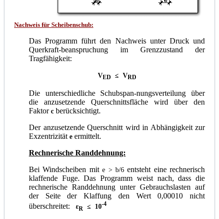
Nachweis für Scheibenschub:
Das Programm führt den Nachweis unter Druck und
Querkraft-beanspruchung im Grenzzustand der
Tragfähigkeit:
V
≤ V
ED
RD
Die unterschiedliche Schubspan-nungsverteilung über
die anzusetzende Querschnittsfläche wird über den
Faktor
berücksichtigt.
c
Der anzusetzende Querschnitt wird in Abhängigkeit zur
Exzentrizität
ermittelt.
e
Rechnerische Randdehnung:
Bei Windscheiben mit
entsteht eine rechnerisch
e > b/6
klaffende Fuge. Das Programm weist nach, dass die
rechnerische Randdehnung unter Gebrauchslasten auf
der Seite der Klaffung den Wert 0,00010 nicht
-4
überschreitet:
ε
≤ 10
R