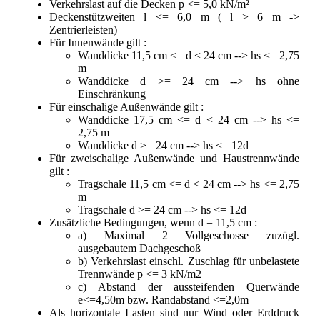
Verkehrslast auf die Decken p <= 5,0 kN/m²
Deckenstützweiten l <= 6,0 m ( l > 6 m ->
Zentrierleisten)
Für Innenwände gilt :
Wanddicke 11,5 cm <= d < 24 cm --> hs <= 2,75
m
Wanddicke d >= 24 cm --> hs ohne
Einschränkung
Für einschalige Außenwände gilt :
Wanddicke 17,5 cm <= d < 24 cm --> hs <=
2,75 m
Wanddicke d >= 24 cm --> hs <= 12d
Für zweischalige Außenwände und Haustrennwände
gilt :
Tragschale 11,5 cm <= d < 24 cm --> hs <= 2,75
m
Tragschale d >= 24 cm --> hs <= 12d
Zusätzliche Bedingungen, wenn d = 11,5 cm :
a) Maximal 2 Vollgeschosse zuzügl.
ausgebautem Dachgeschoß
b) Verkehrslast einschl. Zuschlag für unbelastete
Trennwände p <= 3 kN/m2
c) Abstand der aussteifenden Querwände
e<=4,50m bzw. Randabstand <=2,0m
Als horizontale Lasten sind nur Wind oder Erddruck