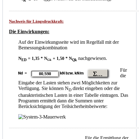
R
Nachweis für Längsdruckkraft:
Die Einwirkungen:
Auf der Einwirkungsseite wird im Regelfall mit der
Bemessungskombination
nachgewiese
n.
N
= 1,35 * N
+ 1,50 * N
ED
Qk
Gk
Für
die
Eingabe der Lasten stehen zwei Möglichkeiten zur
Verfügung. Sie können N
direkt eingeben oder die
D
charakteristischen Lasten in einer Tabelle eintragen. Das
Programm ermittelt dann die Summen unter
Berücksichtigung der Teilsicherheitsbeiwerte:
Für die Ermittlung der