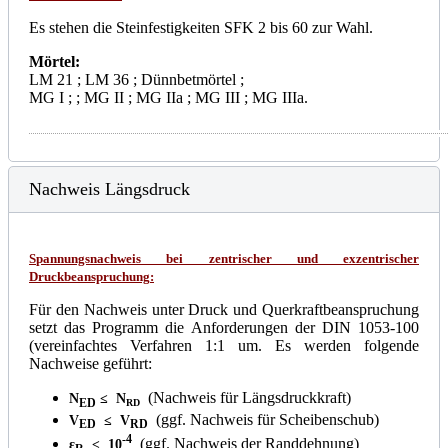
Es stehen die Steinfestigkeiten SFK 2 bis 60 zur Wahl.
Mörtel:
LM 21 ; LM 36 ; Dünnbetmörtel ;
MG I ; ; MG II ; MG IIa ; MG III ; MG IIIa.
Nachweis Längsdruck
S
pannungsnachweis bei zentrischer und exzentrischer
Druckbeanspruchung
:
Für den Nachweis unter Druck und Querkraftbeanspruchung
setzt das Programm die Anforderungen der DIN 1053-100
(vereinfachtes Verfahren 1:1 um. Es werden folgende
Nachweise geführt:
(Nachweis für Längsdruckkraft)
N
≤ N
ED
RD
(ggf. Nachweis für Scheibenschub)
V
≤ V
ED
RD
-4
(ggf. Nachweis der Randdehnung)
ε
≤ 10