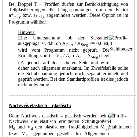
Bei Doppel T – Profilen dürfen zur Berücksichtigung von
Teilplastizierungen die Längsspannungen um den Faktor
a*
bzw. a
abgemindert werden. Diese Option ist im
,pl,y
*,pl,z
Programm wählbar.
Hinweis:
Eine Untersuchung, ob der Steganteil
ausgeprägt ist, d.h. ob A
/ A
<= 0,6 ist,
Gurt
Steg
wird vom Programm nicht geprüft. Die
Ermittlung von t = V
/ A
( A
= A
) liegt
d
q
q
Steg
i.A. jedoch auf der sicheren Seite und wird
daher auch allgemein anerkannt. Im Zweifelsfalle sollte
die Schubspannung jedoch noch separat ermittelt und
geprüft werden. Bei den Standardprofilen ist dies jedoch
nicht notwendig.
Nachweis elastisch – plastisch:
Beim Nachweis elastisch – plastisch werden beim
Nachweis die elastisch ermittelten Schnittgrößen
M
und V
den plastischen Tragfähigkeiten M
d
d
,pl
bzw. V
gegenüber gestellt. Im Allgemeinen
,pl