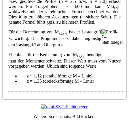
bzw. geschweißte Profile (n = 2,5 bzw. n = 2,0) erfasst
werden. Für Trägerhöhen h <= 600 mm kann Mki,y,d
wahlweise mit der vereinfachten Formel berechnet werden.
Dies führt zu höheren Ausnutzungen (= sichere Seite). Die
genaue Formel führt ggfs. zu kleineren Profilen.
Für die Berechnung von M
ist der Lastangriff
ki,y,d
z
wichtig. Das Programm setzt dabei ungünstig
p
den Lastangriff am Obergurt an.
Ebenfalls für die Berechnung von M
benötigt
ki,y,d
man den Momentenbeiwertz. Dieser Wert muss vom Nutzer
vorgegeben werden. Üblich sind folgende Werte:
z = 1,12 (parabelförmige M – Linie)
z = 1,35 (dreiecksförmige M – Linie)
Weitere Screenshots: Bild klicken.