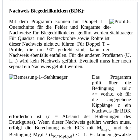
Nachweis Biegedrillknicken (BDK):
Mit dem Programm können für Doppel T –
Querschnitte für die Felder und Kragarme die
Nachweise für Biegedrillknicken geführt werden.
Für Quadrat- und Rechteckrohre sowie Rohre ist
dieser Nachweis nicht zu führen. Für Doppel T –
Profile, die um 90° gedreht sind, kann der
Nachweis ebenfalls entfallen. Für die anderen Profilarten (U,
L...) wird kein Nachweis geführt. Eventuell muss hier noch
separat ein Nachweis geführt werden.
Das Programm
prüft über die
Bedingung zul.c
>= vorh.c, ob für
die angegebene
Kipplänge c ein
Nachweis für BDK
erforderlich ist (c = Abstand der Halterungen des
Druckgurtes). Wenn dieser Nachweis geführt werden muss,
erfolgt die Berechnung nach EC3 mit M
und der
ki,y,d
Bedingung My,d / (k
) <= 1. Es können gewalzte
M*Mpl,y,d