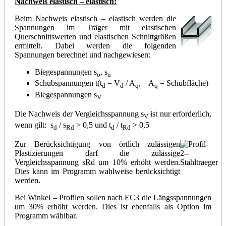
Nachweis elastisch – elastisch:
Beim Nachweis elastisch – elastisch werden die
Spannungen im Träger mit elastischen
Querschnittswerten und elastischen Schnittgrößen
ermittelt. Dabei werden die folgenden
Spannungen berechnet und nachgewiesen:
Biegespannungen s
, s
o
u
Schubspannungen t(t
= V
/ A
, A
= Schubfläche)
d
d
q
q
Biegespannungen s
V
Die Nachweis der Vergleichsspannung s
ist nur erforderlich,
V
wenn gilt: s
/ s
> 0,5 und t
/ t
> 0,5
d
Rd
d
Rd
Zur Berücksichtigung von örtlich zulässigen
Plastizierungen darf die zulässige
Vergleichsspannung sRd um 10% erhöht werden.
Dies kann im Programm wahlweise berücksichtigt
werden.
Bei Winkel – Profilen sollen nach EC3 die Längsspannungen
um 30% erhöht werden. Dies ist ebenfalls als Option im
Programm wählbar.