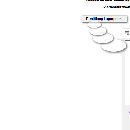
Plattenbalken
•
Moment Md
•
für Querkraftbemessung Vd
•
für Bemessung der verbundfuge Vd
Kreisquerschnitt
•
Längskraft Vd,
•
Moment Md
•
für Querkraftbemes