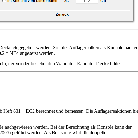
 Decke eingegeben werden. Soll der Auflagerbalken als Konsole nach
= 0,2 * NEd angesetzt werden.
ein, der vor der bestehenden Wand den Rand der Decke bildet.
 von Balken oder Platten wählen. Bei den Rechteck- und den Pla
rden. Druckkräfte sind als negativer- Zugkräfte als positiver Zahlenw
latt, rauh oder verzahnt sein. Weitere Eingabemöglichkeiten siehe Ein
tb Heft 631 + EC2 berechnet und bemessen. Die Auflagerreaktionen hier
ole nachgewiesen werden. Bei der Berechnung als Konsole kann der
05) geführt werden. Als Belastung wird die doppelte