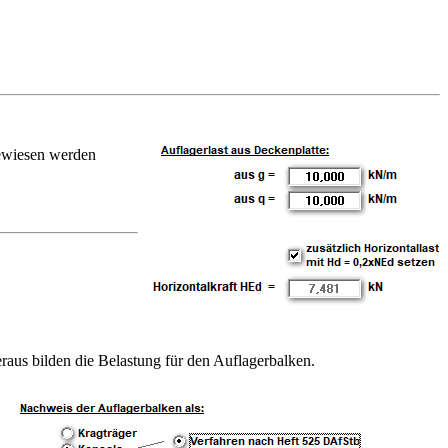
gewiesen werden
ttenbalken kann eine
ert einzugeben. Je
gabegrafik:
aus bilden die Belastung für den Auflagerbalken.