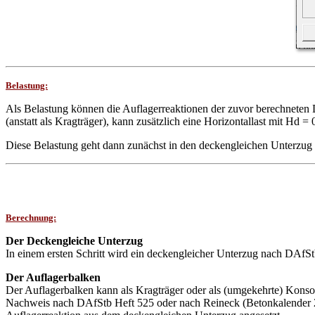
Belastung:
Als Belastung können die Auflagerreaktionen der zuvor berechneten
(anstatt als Kragträger), kann zusätzlich eine Horizontallast mit Hd 
Diese Belastung geht dann zunächst in den deckengleichen Unterzug 
emeingabe:
Eingabe der Lasten
Berechnung:
:
Bei Wahl eines Rechteckquerschnittes können Sie die Bemessung
Die Lasten können als "außergewöhnliche Einwirkungen" deklariert we
Der Deckengleiche Unterzug
Verbundfuge definiert werden. Die Fugenausbildung kann sehr glatt, g
nach Querschnittswahl sind unterschiedliche Belastungen möglich:
In einem ersten Schritt wird ein deckengleicher Unterzug nach DAfS
Der Auflagerbalken
Rechteckquerschnitt
Der Auflagerbalken kann als Kragträger oder als (umgekehrte) Kons
•
Längskraft Vd
Nachweis nach DAfStb Heft 525 oder nach Reineck (Betonkalender 20
•
Moment Md